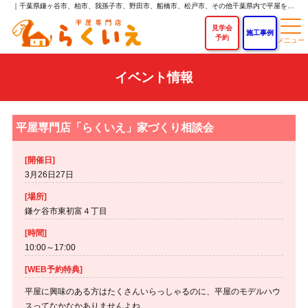
｜千葉県鎌ヶ谷市、柏市、我孫子市、野田市、船橋市、松戸市、その他千葉県内で平屋を建てるなら「らくいえ」｜平屋専門店なら新築平屋住宅が750万円～！
見学会
施工事例
予約
イベント情報
平屋専門店「らくいえ」家づくり相談会
[開催日]
3月26日27日
[場所]
鎌ケ谷市東初富４丁目
[時間]
10:00～17:00
[WEB予約特典]
平屋に興味のある方はたくさんいらっしゃるのに、平屋のモデルハウ
スってなかなかありませんよね。