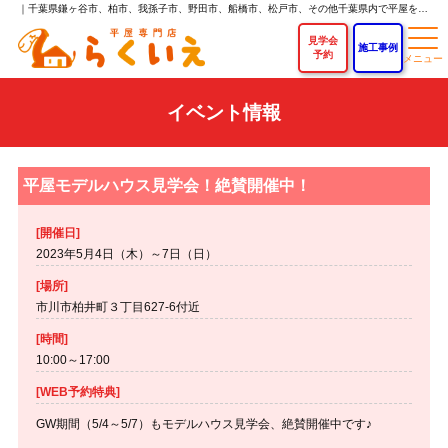
｜千葉県鎌ヶ谷市、柏市、我孫子市、野田市、船橋市、松戸市、その他千葉県内で平屋を建てるなら「らくいえ」｜平屋専門店なら新築平屋住宅が750万円～！
見学会
施工事例
予約
イベント情報
平屋モデルハウス見学会！絶賛開催中！
[開催日]
2023年5月4日（木）～7日（日）
[場所]
市川市柏井町３丁目627-6付近
[時間]
10:00～17:00
[WEB予約特典]
GW期間（5/4～5/7）もモデルハウス見学会、絶賛開催中です♪