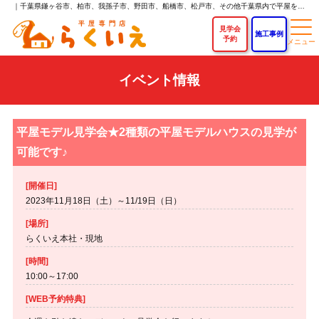
｜千葉県鎌ヶ谷市、柏市、我孫子市、野田市、船橋市、松戸市、その他千葉県内で平屋を建てるなら「らくいえ」｜平屋専門店なら新築平屋住宅が750万円～！
見学会
施工事例
予約
イベント情報
平屋モデル見学会★2種類の平屋モデルハウスの見学が
可能です♪
[開催日]
2023年11月18日（土）～11/19日（日）
[場所]
らくいえ本社・現地
[時間]
10:00～17:00
[WEB予約特典]