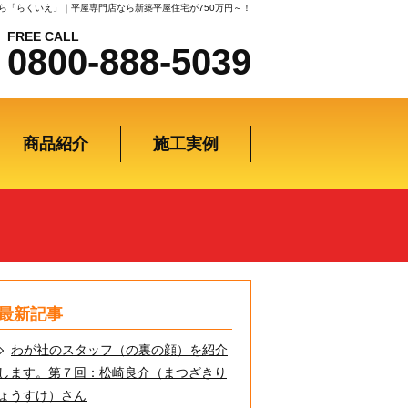
ら「らくいえ」｜平屋専門店なら新築平屋住宅が750万円～！
FREE CALL
0800-888-5039
商品紹介
施工実例
最新記事
わが社のスタッフ（の裏の顔）を紹介
します。第７回：松崎良介（まつざきり
ょうすけ）さん