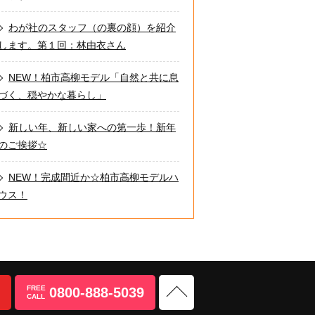
わが社のスタッフ（の裏の顔）を紹介
します。第１回：林由衣さん
NEW！柏市高柳モデル「自然と共に息
づく、穏やかな暮らし」
新しい年、新しい家への第一歩！新年
のご挨拶☆
NEW！完成間近か☆柏市高柳モデルハ
ウス！
FREE
0800-888-5039
CALL