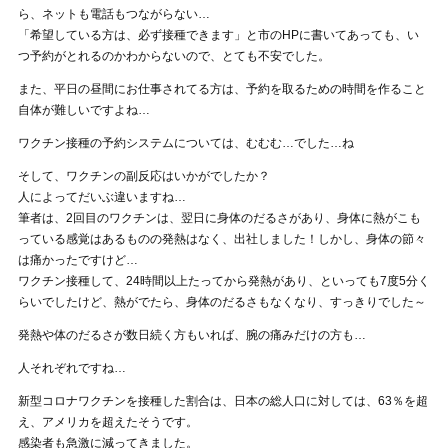
ら、ネットも電話もつながらない…
「希望している方は、必ず接種できます」と市のHPに書いてあっても、い
つ予約がとれるのかわからないので、とても不安でした。
また、平日の昼間にお仕事されてる方は、予約を取るための時間を作ること
自体が難しいですよね…
ワクチン接種の予約システムについては、むむむ…でした…ね
そして、ワクチンの副反応はいかがでしたか？
人によってだいぶ違いますね…
筆者は、2回目のワクチンは、翌日に身体のだるさがあり、身体に熱がこも
っている感覚はあるものの発熱はなく、出社しました！しかし、身体の節々
は痛かったですけど…
ワクチン接種して、24時間以上たってから発熱があり、といっても7度5分く
らいでしたけど、熱がでたら、身体のだるさもなくなり、すっきりでした～
発熱や体のだるさが数日続く方もいれば、腕の痛みだけの方も…
人それぞれですね…
新型コロナワクチンを接種した割合は、日本の総人口に対しては、63％を超
え、アメリカを超えたそうです。
感染者も急激に減ってきました。