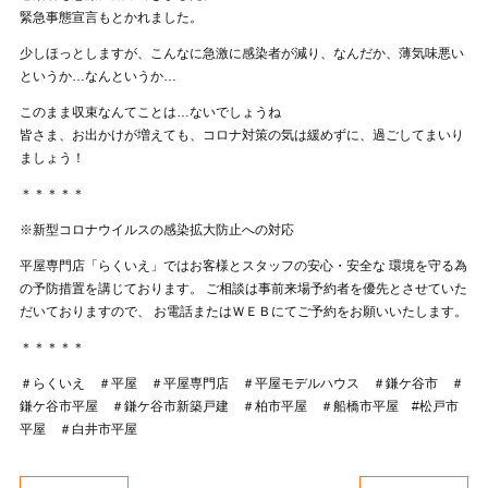
緊急事態宣言もとかれました。
少しほっとしますが、こんなに急激に感染者が減り、なんだか、薄気味悪い
というか…なんというか…
このまま収束なんてことは…ないでしょうね
皆さま、お出かけが増えても、コロナ対策の気は緩めずに、過ごしてまいり
ましょう！
＊＊＊＊＊
※新型コロナウイルスの感染拡大防止への対応
平屋専門店「らくいえ」ではお客様とスタッフの安心・安全な 環境を守る為
の予防措置を講じております。 ご相談は事前来場予約者を優先とさせていた
だいておりますので、 お電話またはＷＥＢにてご予約をお願いいたします。
＊＊＊＊＊
＃らくいえ ＃平屋 ＃平屋専門店 ＃平屋モデルハウス ＃鎌ケ谷市 ＃
鎌ケ谷市平屋 ＃鎌ケ谷市新築戸建 ＃柏市平屋 ＃船橋市平屋 #松戸市
平屋 ＃白井市平屋