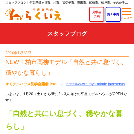
スタッフブログ｜千葉県鎌ヶ谷市、柏市、我孫子市、野田市、船橋市、松戸市、その他千葉県内で平屋を建てるなら「らくいえ」｜平屋専門店なら新築平屋住宅が750万円～！
見学会
施工事例
予約
スタッフブログ
2024年1月12日
NEW！柏市高柳モデル「自然と共に息づく、
穏やかな暮らし」
★モデルハウス見学会開催中★
→
https://www.hiraya-rakuie.jp/reserve/
いよいよ、1月20（土）から新に2～3人向けの平屋モデルハウスがOPENで
す！
「自然と共にい息づく、穏やかな暮
らし」