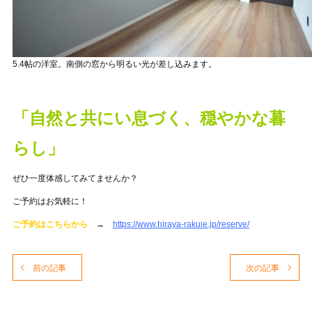
5.4帖の洋室。南側の窓から明るい光が差し込みます。
「自然と共にい息づく、穏やかな暮
らし」
ぜひ一度体感してみてませんか？
ご予約はお気軽に！
ご予約はこちらから
→
https://www.hiraya-rakuie.jp/reserve/
前の記事
次の記事