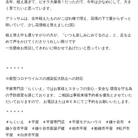
去年、植え過ぎて、ビオラ大爆発！だったので、今年は少なめにして、大き
く育てたいと思っています。
アリッサムは、去年植えたものがこぼれ種で増え、花壇の下で夏からずっと
咲いていて、少し花壇植え替えました(笑)
植え替え中も通りすがりの方が、「いつも楽しみにみてるのよ」と、足を止
めて声をかけてくださりうれしい限りです
一生懸命お世話してきれいに咲かせてあげたいと思っています。
＊＊＊＊＊
※新型コロナウイルスの感染拡大防止への対応
平家専門店「らくいえ」ではお客様とスタッフの安心・安全な 環境を守る為
の予防措置を講じております。 ご相談は事前来場予約者を優先とさせていた
だいておりますので、 お電話またはＷＥＢにてご予約をお願いいたします。
＊＊＊＊＊
＃らくいえ ＃平屋 ＃平屋専門店 ＃平屋モデルハウス ＃鎌ケ谷市 ＃
鎌ケ谷市平屋 ＃鎌ケ谷市新築戸建 ＃柏市平屋 ＃船橋市平屋 #松戸市
平屋 ＃白井市平屋